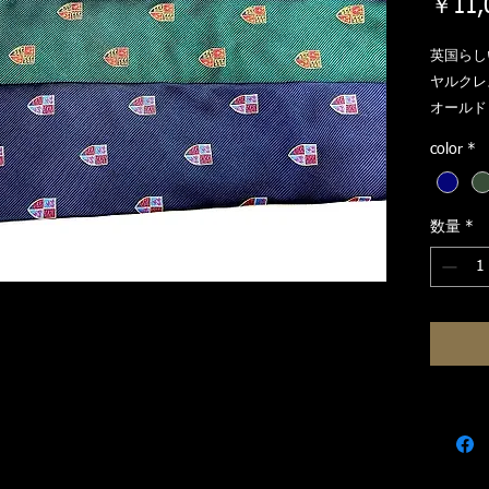
￥11,
英国らし
ヤルクレ
オールド
れた生地
color
*
きっちり
ています
くけ縫い
数量
*
幅×145
＊シルク
で、出来
ます。