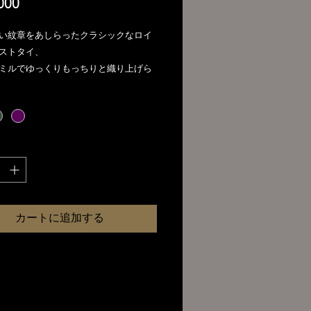
価
000
格
い紋章をあしらったクラシックなロイ
ストタイ、
ミルでゆっくりもっちりと織り上げら
。
としたノットを生みだす芯地で縫製し
。
-手縫いハンドメイド、日本製、8.0cm
cm 規格 シルク100％
は天然素材で伸縮に適していますの
上がりに若干1cm程度の誤差もござい
カートに追加する