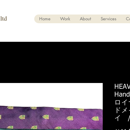
ltd
Home
Work
About
Services
C
HEAV
Han
ロイ
ドメ
イ /t