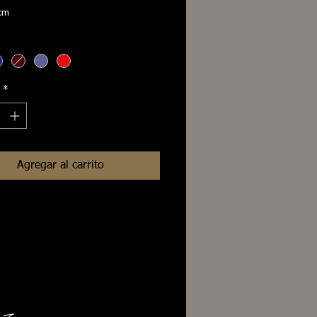
cm
オールドミルでゆっくり丁寧に編み上
のある生地に仕上がっています。
込むほどに味が出てくるクオリティは
ブランドでも展開されている名品で
*
ド、ドイツ製、6.0cm幅×144cm 規
ク100％
は天然素材で伸縮に適していますの
Agregar al carrito
上がりに若干1cm程度の誤差もござい