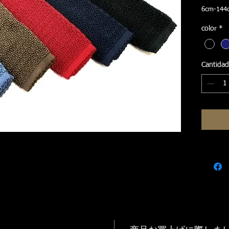
6cm-144
ドイツの
color
*
げて重み
長年使い
世界中の
Cantidad
す。
ハンドメイ
格 シル
＊シルク
で、出来
ます。