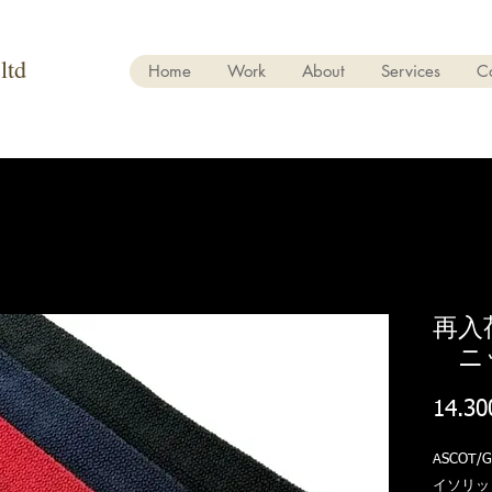
ltd
Home
Work
About
Services
C
再入荷
ニッ
14.30
ASCOT/
イソリ